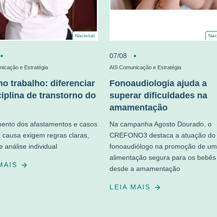
Nacional
Nac
07/08
icação e Estratégia
AIS Comunicação e Estratégia
no trabalho: diferenciar
Fonoaudiologia ajuda a
ciplina de transtorno do
superar dificuldades na
amamentação
ento dos afastamentos e casos
Na campanha Agosto Dourado, o
a causa exigem regras claras,
CREFONO3 destaca a atuação do
e análise individual
fonoaudiólogo na promoção de u
alimentação segura para os bebês
 MAIS
desde a amamentação
LEIA MAIS