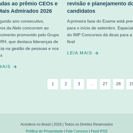
adas ao prêmio CEOs e
revisão e planejamento d
ais Admirados 2026
candidatos
gundo ano consecutivo,
A primeira fase do Exame está prev
vos da Alelo concorrem ao
para o início de setembro. Especial
ecimento promovido pelo Grupo
do IMP Concursos dá dicas para a 
RH, que destaca lideranças de
final
cia na gestão de pessoas e nos
LEIA MAIS
os
 MAIS
1
2
3
...
27
28
2
Acontece no Brasil |
2026
| Todos os Direitos Reservados
Política de Privacidade
|
Fale Conosco
|
Feed RSS