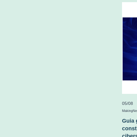
05/08
MakingN
Guia 
const
ciber