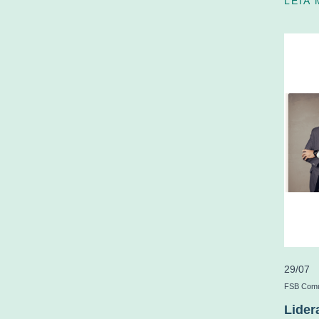
LEIA
29/07
FSB Comu
Lider