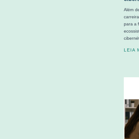
Além de
carreira
para a 
ecossis
ciberné
LEIA