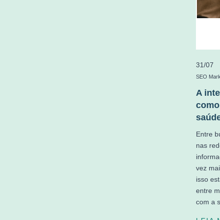
31/07
SEO Mark
A int
como 
saúd
Entre b
nas red
informa
vez mai
isso es
entre m
com a 