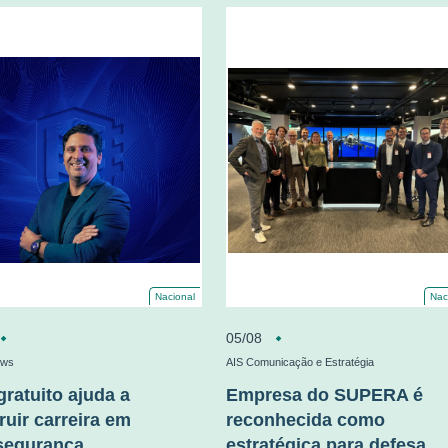
Nacional
Nac
05/08
ews
AIS Comunicação e Estratégia
gratuito ajuda a
Empresa do SUPERA é
ruir carreira em
reconhecida como
segurança
estratégica para defesa