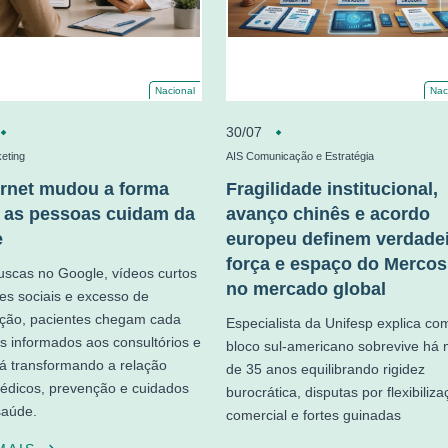
Nacional
Nac
30/07
eting
AIS Comunicação e Estratégia
ernet mudou a forma
Fragilidade institucional,
as pessoas cuidam da
avanço chinês e acordo
e
europeu definem verdade
força e espaço do Mercos
uscas no Google, vídeos curtos
no mercado global
es sociais e excesso de
ção, pacientes chegam cada
Especialista da Unifesp explica co
s informados aos consultórios e
bloco sul-americano sobrevive há 
tá transformando a relação
de 35 anos equilibrando rigidez
édicos, prevenção e cuidados
burocrática, disputas por flexibiliz
saúde.
comercial e fortes guinadas