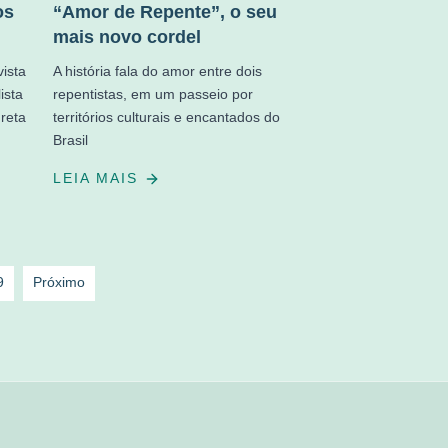
os
“Amor de Repente”, o seu
mais novo cordel
ista
A história fala do amor entre dois
ista
repentistas, em um passeio por
reta
territórios culturais e encantados do
Brasil
LEIA MAIS
9
Próximo