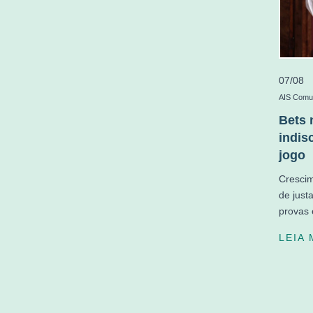
07/08
AIS Comun
Bets 
indis
jogo
Crescim
de just
provas 
LEIA