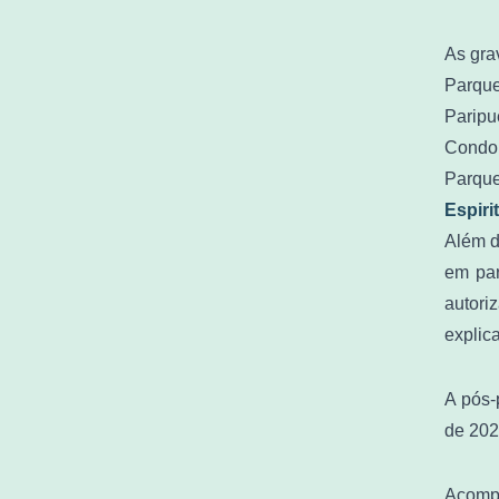
As gra
Parque
Paripue
Condom
Parque
Espiri
Além d
em par
autori
explica
A pós-
de 202
Acompa