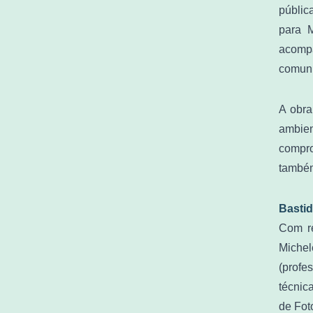
públic
para M
acompa
comuni
A obra
ambien
compro
também
Basti
Com re
Michel
(profe
técnic
de Foto