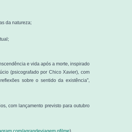
s da natureza;
tual;
nscendência e vida após a morte, inspirado
úcio (psicografado por Chico Xavier), com
reflexões sobre o sentido da existência”,
ios, com lançamento previsto para outubro
agram.com/agrandeviagem.ofilme
).