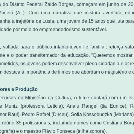
a do Distrito Federal Zaldo Borges, começam em junho de 202
aceió (AL). Com uma narrativa que mistura aventura, educ
nha a trajetória de Lusia, uma jovem de 15 anos que luta para 
dade por meio do empreendedorismo sustentável.
, voltada para o público infanto-juvenil e familiar, reforça v
te e o poder transformador da educação. “Queremos mostrar 
metidos, os jovens podem desenvolver plena cidadania e acredi
 destaca a importância de filmes que abordam o magistério e 
dores e Produção
cursos do Ministério da Cultura, o filme contará com um ele
e Muniz (professora Letícia), Analu Rangel (tia Eunice), R
ssor Raul), Pedro Rafael (Dirceu), Sofia Kossobudzka (Mariana
a reúne 35 profissionais, incluindo nomes como Cristiana Borg
grafia) e o maestro Flávio Fonseca (trilha sonora).