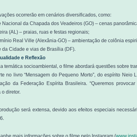
vações ocorrerão em cenários diversificados, como:
 Nacional da Chapada dos Veadeiros (GO) – cenas panorâmica
ira (AL) – praias, ruas e festas regionais;
ínio Real Ville (Alexânia-GO) – ambientação de colônia espiri
 da Cidade e vias de Brasília (DF).
tualidade e Reflexão
a temática socioambiental, o filme abordará questões sobre tra
te no livro “Mensagem do Pequeno Morto”, do espírito Neio L
zação da Federação Espírita Brasileira. “Queremos provocar 
 o diretor.
produção será extensa, devido aos efeitos especiais necessár
6.
nhe mais informações sobre o filme pelo Instagram (
www.inst