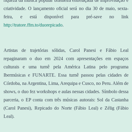
riqueza da música popular brasileira entrelaçada de improvisação e
criatividade. O lançamento oficial será no dia 30 de maio, sexta-
feira, e está disponível para pré-save no link
http://tratore.ffm.to/duorepicado
.
Artistas de trajetórias sólidas, Carol Panesi e Fábio Leal
repaginaram o duo em 2024 com apresentações em espaços
culturais e uma turnê pela América Latina pelo programa
Ibermúsicas e FUNARTE. Essa turnê passou pelas cidades de
Córdoba, na Argentina, Lima, Arequipa e Cusco, no Peru. Além de
shows, o duo fez workshops e aulas nessas cidades. Símbolo dessa
parceria, o EP conta com três músicas autorais: Sol da Castanha
(Carol Panesi), Repicado do Norte (Fábio Leal) e Zélig (Fábio
Leal).