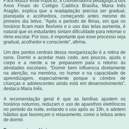
Para reduzir esse impacto, a coordenadora pedagógica dos
Anos Finais do Colégio Católica Brasília, Maria Inês
Aragão, explica que a readaptação precisa ser gradual,
planejada e acolhedora, começando antes mesmo do
primeiro dia letivo. “Após o período de férias, em que os
horários ficam mais flexíveis e o uso das telas aumenta, é
natural que os estudantes sintam dificuldade para retomar o
ritmo escolar. Por isso, é importante que esse processo seja
gradual, acolhedor e consciente”, afirma.
Um dos pontos centrais dessa reorganização é a rotina de
sono. Dormir e acordar mais cedo, aos poucos, ajuda o
corpo e a mente a se prepararem para o retorno às
atividades escolares. “Dormir bem influencia diretamente
na atenção, na memória, no humor e na capacidade de
aprendizagem, especialmente porque o cérebro de
crianças e adolescentes ainda está em desenvolvimento”,
destaca Maria Inês.
A recomendação geral é que as famílias ajustem os
horários noturnos, reduzam o uso de aparelhos eletrônicos
no período da noite, evitando o uso após as 19h, e adotem
hábitos que favoreçam o relaxamento, como a leitura antes
de dormir.