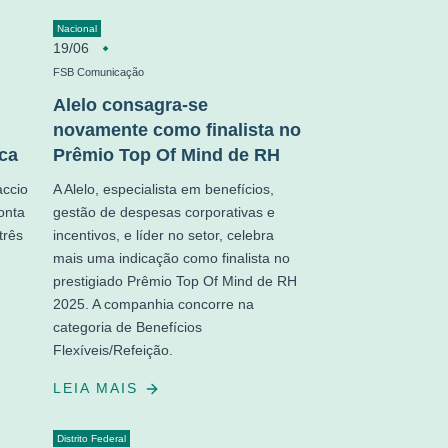
Nacional
19/06
FSB Comunicação
Alelo consagra-se
novamente como finalista no
ca
Prêmio Top Of Mind de RH
accio
A Alelo, especialista em benefícios,
onta
gestão de despesas corporativas e
três
incentivos, e líder no setor, celebra
mais uma indicação como finalista no
prestigiado Prêmio Top Of Mind de RH
2025. A companhia concorre na
categoria de Benefícios
Flexíveis/Refeição.
LEIA MAIS
Distrito Federal