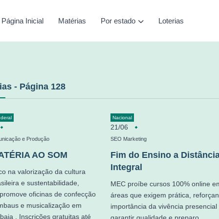
Página Inicial
Matérias
Por estado
Loterias
ias - Página 128
ederal
Nacional
21/06
unicação e Produção
SEO Marketing
ATÉRIA AO SOM
Fim do Ensino a Distânci
Integral
o na valorização da cultura
sileira e sustentabilidade,
MEC proíbe cursos 100% online e
 promove oficinas de confecção
áreas que exigem prática, reforça
mbaus e musicalização em
importância da vivência presencial
ia . Inscrições gratuitas até
garantir qualidade e preparo