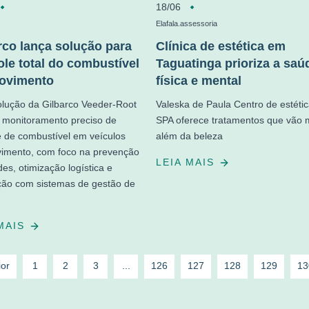
18/06
Elafala.assessoria
rco lança solução para
Clínica de estética em
ole total do combustível
Taguatinga prioriza a saú
ovimento
física e mental
lução da Gilbarco Veeder-Root
Valeska de Paula Centro de estéti
 monitoramento preciso de
SPA oferece tratamentos que vão 
 de combustível em veículos
além da beleza
imento, com foco na prevenção
LEIA MAIS
des, otimização logística e
ção com sistemas de gestão de
 MAIS
ior
1
2
3
...
126
127
128
129
13