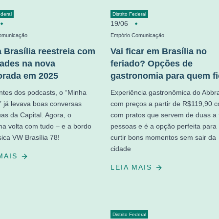
ederal
Distrito Federal
19/06
omunicação
Empório Comunicação
 Brasília reestreia com
Vai ficar em Brasília no
ades na nova
feriado? Opções de
orada em 2025
gastronomia para quem fi
ntes dos podcasts, o “Minha
Experiência gastronômica do Abbr
a” já levava boas conversas
com preços a partir de R$119,90 c
uas da Capital. Agora, o
com pratos que servem de duas a 
a volta com tudo – e a bordo
pessoas e é a opção perfeita para
sica VW Brasília 78!
curtir bons momentos sem sair da
cidade
 MAIS
LEIA MAIS
Distrito Federal