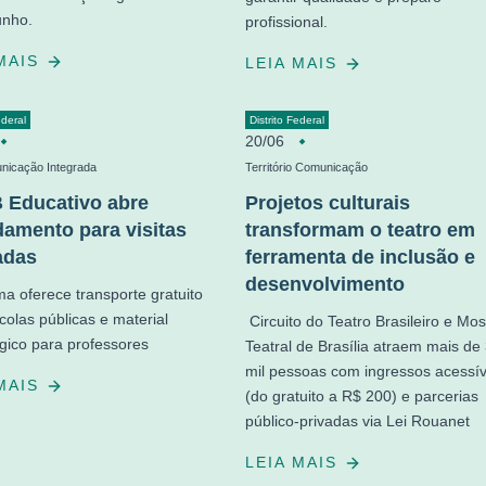
unho.
profissional.
 MAIS
LEIA MAIS
ederal
Distrito Federal
20/06
nicação Integrada
Território Comunicação
Educativo abre
Projetos culturais
amento para visitas
transformam o teatro em
adas
ferramenta de inclusão e
desenvolvimento
a oferece transporte gratuito
colas públicas e material
Circuito do Teatro Brasileiro e Mos
ico para professores
Teatral de Brasília atraem mais de
mil pessoas com ingressos acessív
 MAIS
(do gratuito a R$ 200) e parcerias
público-privadas via Lei Rouanet
LEIA MAIS