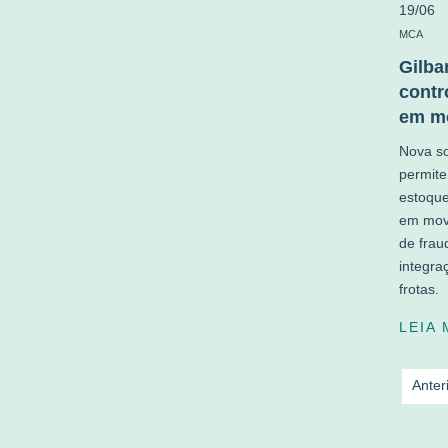
19/06
MCA
Gilba
contr
em m
Nova so
permite
estoque
em mov
de frau
integra
frotas.
LEIA
Anter