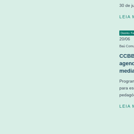
30 de j
LEIA
Distrito F
20/06
Baú Comu
CCBB 
agend
medi
Program
para es
pedagóg
LEIA