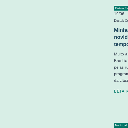
Distrito F
19/06
Destak C
Minha
novid
temp
Muito a
Brasíli
pelas r
program
da clás
LEIA
Nacional