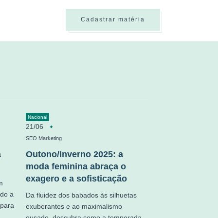
Cadastrar matéria
Nacional
21/06
SEO Marketing
a
Outono/Inverno 2025: a
moda feminina abraça o
exagero e a sofisticação
m
ndo a
Da fluidez dos babados às silhuetas
 para
exuberantes e ao maximalismo
ousado, descubra como a temporada