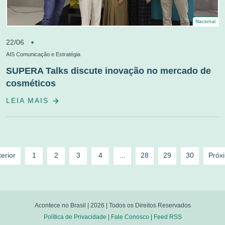
Nacional
22/06
AIS Comunicação e Estratégia
SUPERA Talks discute inovação no mercado de
cosméticos
LEIA MAIS
erior
1
2
3
4
...
28
29
30
Próx
Acontece no Brasil |
2026
| Todos os Direitos Reservados
Política de Privacidade
|
Fale Conosco
|
Feed RSS