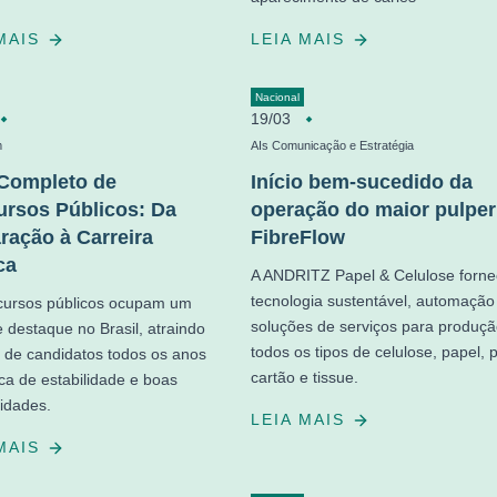
 MAIS
LEIA MAIS
Nacional
19/03
m
AIs Comunicação e Estratégia
Completo de
Início bem-sucedido da
rsos Públicos: Da
operação do maior pulper
ração à Carreira
FibreFlow
ca
A ANDRITZ Papel & Celulose forn
tecnologia sustentável, automação
cursos públicos ocupam um
soluções de serviços para produç
e destaque no Brasil, atraindo
todos os tipos de celulose, papel, 
 de candidatos todos os anos
cartão e tissue.
a de estabilidade e boas
idades.
LEIA MAIS
 MAIS