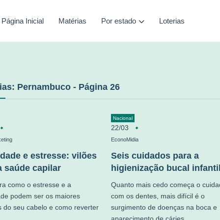
Página Inicial
Matérias
Por estado
Loterias
ias: Pernambuco - Página 26
Nacional
22/03
eting
EconoMidia
dade e estresse: vilões
Seis cuidados para a
a saúde capilar
higienização bucal infanti
a como o estresse e a
Quanto mais cedo começa o cuida
ade podem ser os maiores
com os dentes, mais difícil é o
s do seu cabelo e como reverter
surgimento de doenças na boca e
aparecimento de cáries