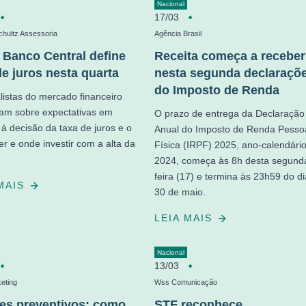
Nacional
17/03
chultz Assessoria
Agência Brasil
: Banco Central define
Receita começa a receber
de juros nesta quarta
nesta segunda declaraçõ
do Imposto de Renda
listas do mercado financeiro
am sobre expectativas em
O prazo de entrega da Declaração
 à decisão da taxa de juros e o
Anual do Imposto de Renda Pesso
er e onde investir com a alta da
Física (IRPF) 2025, ano-calendári
2024, começa às 8h desta segund
feira (17) e termina às 23h59 do d
 MAIS
30 de maio.
LEIA MAIS
Nacional
13/03
eting
Wss Comunicação
s preventivos: como
STF reconhece