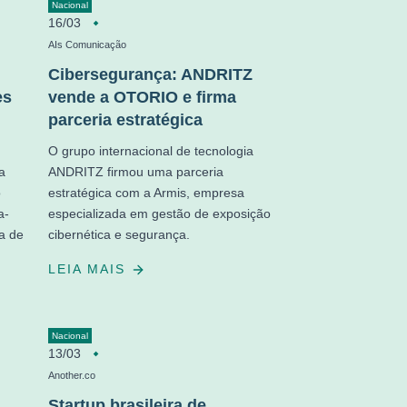
Nacional
16/03
AIs Comunicação
Cibersegurança: ANDRITZ
es
vende a OTORIO e firma
parceria estratégica
O grupo internacional de tecnologia
a
ANDRITZ firmou uma parceria
o
estratégica com a Armis, empresa
a-
especializada em gestão de exposição
ia de
cibernética e segurança.
LEIA MAIS
Nacional
13/03
Another.co
Startup brasileira de