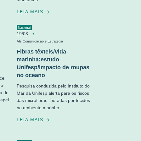
LEIA MAIS
Nacional
19/03
AIs Comunicação e Estratégia
Fibras têxteis/vida
marinha:estudo
Unifesp/impacto de roupas
no oceano
ece
 e
Pesquisa conduzida pelo Instituto do
ão de
Mar da Unifesp alerta para os riscos
papel
das microfibras liberadas por tecidos
no ambiente marinho
LEIA MAIS