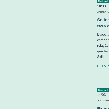
Nacional
18/03
Adriane S
Selic
taxa 
Especia
coment
relação
que faz
Selic
LEIA
Nacional
14/03
SEO Mark
Exame