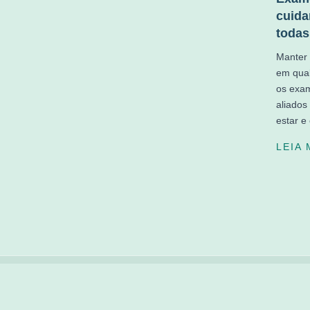
cuida
todas
Manter 
em qual
os exa
aliados
estar e
LEIA