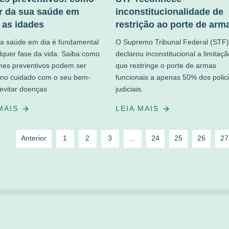
r da sua saúde em
inconstitucionalidade de
 as idades
restrição ao porte de arm
a saúde em dia é fundamental
O Supremo Tribunal Federal (STF)
quer fase da vida. Saiba como
declarou inconstitucional a limitaçã
mes preventivos podem ser
que restringe o porte de armas
 no cuidado com o seu bem-
funcionais a apenas 50% dos polici
 evitar doenças
judiciais.
 MAIS
LEIA MAIS
Anterior
1
2
3
...
24
25
26
27
Acontece no Brasil |
2026
| Todos os Direitos Reservados
Política de Privacidade
|
Fale Conosco
|
Feed RSS