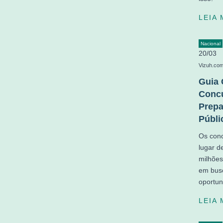
LEIA
Nacional
20/03
Vizuh.co
Guia 
Concu
Prepa
Públi
Os con
lugar d
milhões
em busc
oportun
LEIA