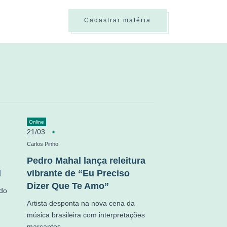
Cadastrar matéria
Online
21/03
Carlos Pinho
Pedro Mahal lança releitura
l
vibrante de “Eu Preciso
Dizer Que Te Amo”
do
Artista desponta na nova cena da
música brasileira com interpretações
marcantes