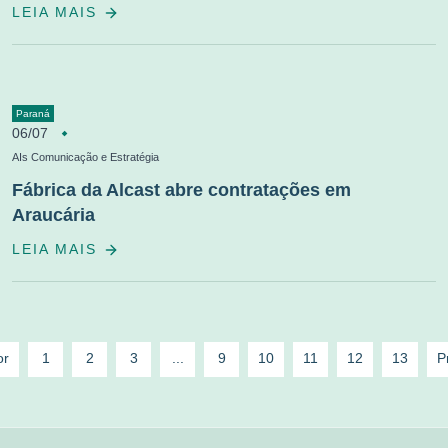
LEIA MAIS
Paraná
06/07
AIs Comunicação e Estratégia
Fábrica da Alcast abre contratações em
Araucária
LEIA MAIS
or
1
2
3
...
9
10
11
12
13
P