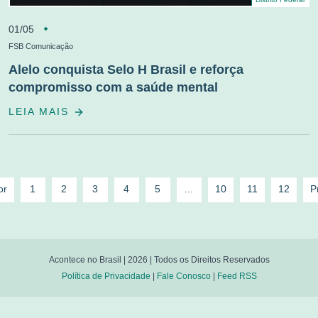
01/05
FSB Comunicação
Alelo conquista Selo H Brasil e reforça
compromisso com a saúde mental
LEIA MAIS
or
1
2
3
4
5
...
10
11
12
P
Acontece no Brasil |
2026
| Todos os Direitos Reservados
Política de Privacidade
|
Fale Conosco
|
Feed RSS